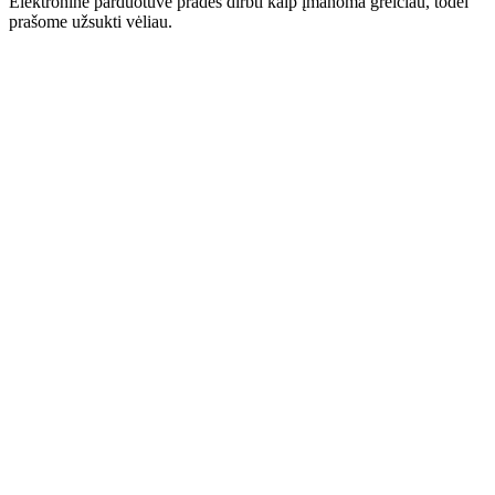
Elektroninė parduotuvė pradės dirbti kaip įmanoma greičiau, todėl
prašome užsukti vėliau.