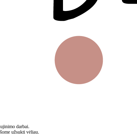
aujinimo darbai.
ašome užsukti vėliau.