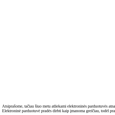
Atsiprašome, tačiau šiuo metu atliekami elektroninės parduotuvės atn
Elektroninė parduotuvė pradės dirbti kaip įmanoma greičiau, todėl pr