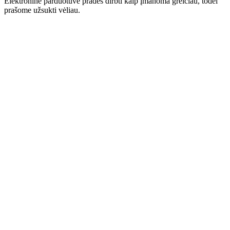
Elektroninė parduotuvė pradės dirbti kaip įmanoma greičiau, todėl
prašome užsukti vėliau.